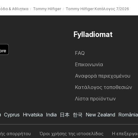
όδα & Aθλητικα
Tommy Hilfiger
Tommy Hilfiger Kατάλογος 7/2026
Fylladiomat
FAQ
Επικοινωνία
Αναφορά περιεχομένου
Κατάλογος τοποθεσιών
Λίστα προϊόντων
я
Cyprus
Hrvatska
India
日本
한국
New Zealand
România
Tommy Hilfiger φυλλάδιο
Θέλω να εγγραφώ στο φυλλάδιο
κής απορρήτου
Όροι χρήσης της ιστοσελίδας
Η επεξεργα