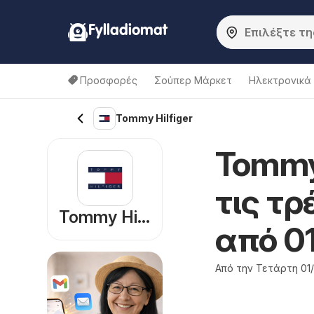
Fylladiomat
Προσφορές
Σούπερ Μάρκετ
Hλεκτρονικά
Tommy Hilfiger
Tommy
τις τ
Tommy Hilfiger
από 0
Από την Τετάρτη 01