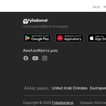
Αρχή
Μ
Fylladiomat
Όλα τα φυλλάδια σε ένα σημείο
Ακολουθήστε μας
Αλλες χώρες:
United Arab Emirates
Българи
Copyright © 2026
Fylladiomat.gr
.
Ορισμός πολιτι