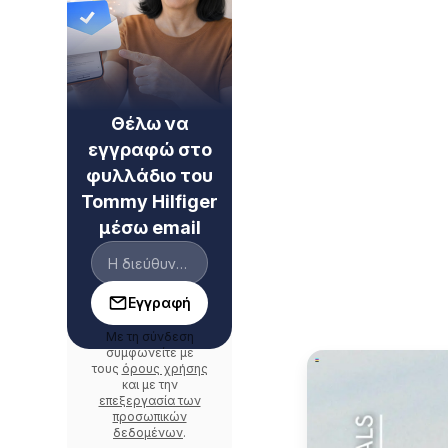
Θέλω να
εγγραφώ στο
φυλλάδιο του
Tommy Hilfiger
μέσω email
Εγγραφή
Με τη σύνδεση
συμφωνείτε με
τους
όρους χρήσης
και με την
επεξεργασία των
προσωπικών
δεδομένων
.