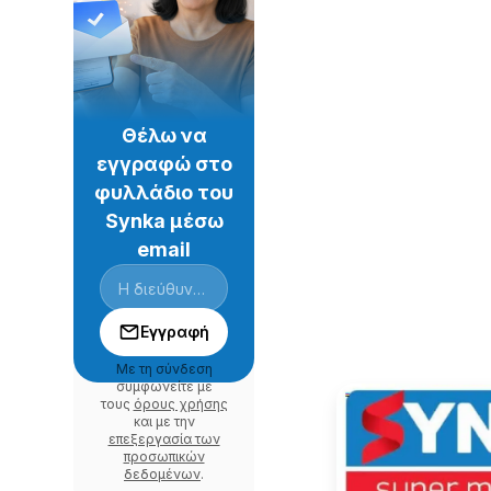
Θέλω να
εγγραφώ στο
φυλλάδιο του
Synka μέσω
email
Εγγραφή
Με τη σύνδεση
συμφωνείτε με
τους
όρους χρήσης
και με την
επεξεργασία των
προσωπικών
δεδομένων
.