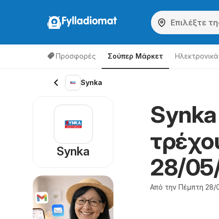
Fylladiomat
Προσφορές
Σούπερ Μάρκετ
Hλεκτρονικά
Synka
Synka
τρέχο
Synka
28/05
Από την Πέμπτη 28/