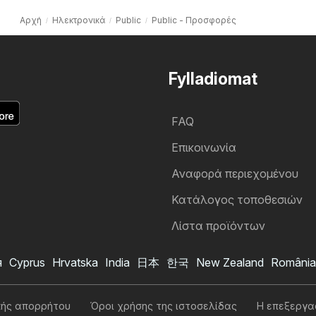
Αρχή
Hλεκτρονικά
Public
Public - Προσφορές
Fylladiomat
FAQ
Επικοινωνία
Αναφορά περιεχομένου
Κατάλογος τοποθεσιών
Λίστα προϊόντων
я
Cyprus
Hrvatska
India
日本
한국
New Zealand
România
Public φυλλάδιο
Θέλω να εγγραφώ στο φυλλάδιο
κής απορρήτου
Όροι χρήσης της ιστοσελίδας
Η επεξεργα