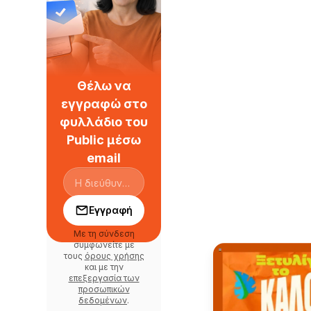
Θέλω να
εγγραφώ στο
φυλλάδιο του
Public μέσω
email
Εγγραφή
Με τη σύνδεση
συμφωνείτε με
τους
όρους χρήσης
και με την
επεξεργασία των
προσωπικών
δεδομένων
.