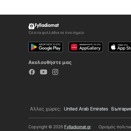
Fylladiomat
Όλα τα φυλλάδια σε ένα σημείο
Ακολουθήστε μας
Αλλες χώρες:
United Arab Emirates
Българи
Copyright © 2026
Fylladiomat.gr
.
Ορισμός πολιτι