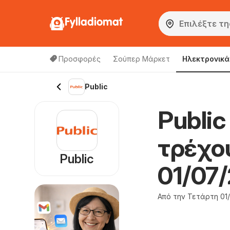
Fylladiomat
Προσφορές
Σούπερ Μάρκετ
Hλεκτρονικά
Public
Public
τρέχο
Public
01/07
Από την Τετάρτη 01