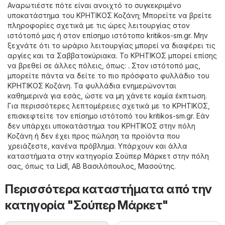
Αναρωτιέστε πότε είναι ανοιχτό το συγκεκριμένο
υποκατάστημα του ΚΡΗΤΙΚΟΣ Κοζάνη; Μπορείτε να βρείτε
πληροφορίες σχετικά με τις ώρες λειτουργίας στον
ιστότοπό μας ή στον επίσημο ιστότοπο
kritikos-sm.gr
. Μην
ξεχνάτε ότι το ωράριο λειτουργίας μπορεί να διαφέρει τις
αργίες και τα Σαββατοκύριακα. Το ΚΡΗΤΙΚΟΣ μπορεί επίσης
να βρεθεί σε άλλες πόλεις, όπως: . Στον ιστότοπό μας,
μπορείτε πάντα να δείτε το πιο πρόσφατο φυλλάδιο του
ΚΡΗΤΙΚΟΣ Κοζάνη. Τα φυλλάδια ενημερώνονται
καθημερινά για εσάς, ώστε να μη χάνετε καμία έκπτωση.
Για περισσότερες λεπτομέρειες σχετικά με το ΚΡΗΤΙΚΟΣ,
επισκεφτείτε τον επίσημο ιστότοπό του
kritikos-sm.gr
. Εάν
δεν υπάρχει υποκατάστημα του ΚΡΗΤΙΚΟΣ στην πόλη
Κοζάνη ή δεν έχει προς πώληση τα προϊόντα που
χρειάζεστε, κανένα πρόβλημα. Υπάρχουν και άλλα
καταστήματα στην κατηγορία
Σούπερ Μάρκετ
στην πόλη
σας, όπως τα
Lidl
,
ΑΒ Βασιλόπουλος
,
Μασούτης
.
Περισσότερα καταστήματα από την
κατηγορία "Σούπερ Μάρκετ"