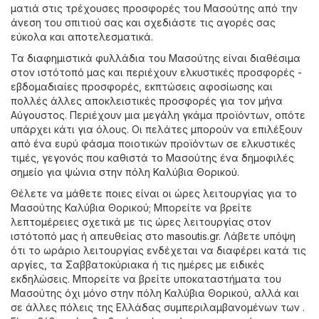
ματιά στις τρέχουσες προσφορές του Μασούτης από την
άνεση του σπιτιού σας και σχεδιάστε τις αγορές σας
εύκολα και αποτελεσματικά.
Τα διαφημιστικά φυλλάδια του Μασούτης είναι διαθέσιμα
στον ιστότοπό μας και περιέχουν ελκυστικές προσφορές -
εβδομαδιαίες προσφορές, εκπτώσεις αφοσίωσης και
πολλές άλλες αποκλειστικές προσφορές για τον μήνα
Αύγουστος. Περιέχουν μια μεγάλη γκάμα προϊόντων, οπότε
υπάρχει κάτι για όλους. Οι πελάτες μπορούν να επιλέξουν
από ένα ευρύ φάσμα ποιοτικών προϊόντων σε ελκυστικές
τιμές, γεγονός που καθιστά το Μασούτης ένα δημοφιλές
σημείο για ψώνια στην πόλη Καλύβια Θορικού.
Θέλετε να μάθετε ποιες είναι οι ώρες λειτουργίας για το
Μασούτης Καλύβια Θορικού; Μπορείτε να βρείτε
λεπτομέρειες σχετικά με τις ώρες λειτουργίας στον
ιστότοπό μας ή απευθείας στο
masoutis.gr
. Λάβετε υπόψη
ότι το ωράριο λειτουργίας ενδέχεται να διαφέρει κατά τις
αργίες, τα Σαββατοκύριακα ή τις ημέρες με ειδικές
εκδηλώσεις. Μπορείτε να βρείτε υποκαταστήματα του
Μασούτης όχι μόνο στην πόλη Καλύβια Θορικού, αλλά και
σε άλλες πόλεις της Ελλάδας συμπεριλαμβανομένων των .