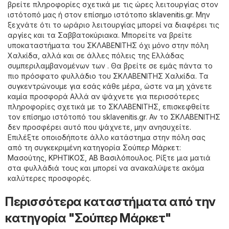
βρείτε πληροφορίες σχετικά με τις ώρες λειτουργίας στον
ιστότοπό μας ή στον επίσημο ιστότοπο
sklavenitis.gr
. Μην
ξεχνάτε ότι το ωράριο λειτουργίας μπορεί να διαφέρει τις
αργίες και τα Σαββατοκύριακα. Μπορείτε να βρείτε
υποκαταστήματα του ΣΚΛΑΒΕΝΙΤΗΣ όχι μόνο στην πόλη
Χαλκίδα, αλλά και σε άλλες πόλεις της Ελλάδας
συμπεριλαμβανομένων των . Θα βρείτε σε εμάς πάντα το
πιο πρόσφατο φυλλάδιο του ΣΚΛΑΒΕΝΙΤΗΣ Χαλκίδα. Τα
συγκεντρώνουμε για εσάς κάθε μέρα, ώστε να μη χάνετε
καμία προσφορά Αλλά αν ψάχνετε για περισσότερες
πληροφορίες σχετικά με το ΣΚΛΑΒΕΝΙΤΗΣ, επισκεφθείτε
τον επίσημο ιστότοπό του
sklavenitis.gr
. Αν το ΣΚΛΑΒΕΝΙΤΗΣ
δεν προσφέρει αυτό που ψάχνετε, μην ανησυχείτε.
Επιλέξτε οποιοδήποτε άλλο κατάστημα στην πόλη σας
από τη συγκεκριμένη κατηγορία
Σούπερ Μάρκετ
:
Μασούτης
,
ΚΡΗΤΙΚΟΣ
,
ΑΒ Βασιλόπουλος
. Ρίξτε μια ματιά
στα φυλλάδιά τους και μπορεί να ανακαλύψετε ακόμα
καλύτερες προσφορές.
Περισσότερα καταστήματα από την
κατηγορία "Σούπερ Μάρκετ"