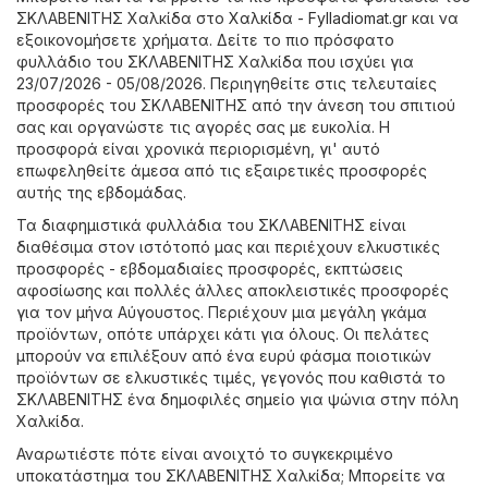
ΣΚΛΑΒΕΝΙΤΗΣ Χαλκίδα στο
Χαλκίδα - Fylladiomat.gr
και να
εξοικονομήσετε χρήματα. Δείτε το πιο πρόσφατο
φυλλάδιο του ΣΚΛΑΒΕΝΙΤΗΣ Χαλκίδα που ισχύει για
23/07/2026 - 05/08/2026. Περιηγηθείτε στις τελευταίες
προσφορές του ΣΚΛΑΒΕΝΙΤΗΣ από την άνεση του σπιτιού
σας και οργανώστε τις αγορές σας με ευκολία. Η
προσφορά είναι χρονικά περιορισμένη, γι' αυτό
επωφεληθείτε άμεσα από τις εξαιρετικές προσφορές
αυτής της εβδομάδας.
Τα διαφημιστικά φυλλάδια του ΣΚΛΑΒΕΝΙΤΗΣ είναι
διαθέσιμα στον ιστότοπό μας και περιέχουν ελκυστικές
προσφορές - εβδομαδιαίες προσφορές, εκπτώσεις
αφοσίωσης και πολλές άλλες αποκλειστικές προσφορές
για τον μήνα Αύγουστος. Περιέχουν μια μεγάλη γκάμα
προϊόντων, οπότε υπάρχει κάτι για όλους. Οι πελάτες
μπορούν να επιλέξουν από ένα ευρύ φάσμα ποιοτικών
προϊόντων σε ελκυστικές τιμές, γεγονός που καθιστά το
ΣΚΛΑΒΕΝΙΤΗΣ ένα δημοφιλές σημείο για ψώνια στην πόλη
Χαλκίδα.
Αναρωτιέστε πότε είναι ανοιχτό το συγκεκριμένο
υποκατάστημα του ΣΚΛΑΒΕΝΙΤΗΣ Χαλκίδα; Μπορείτε να