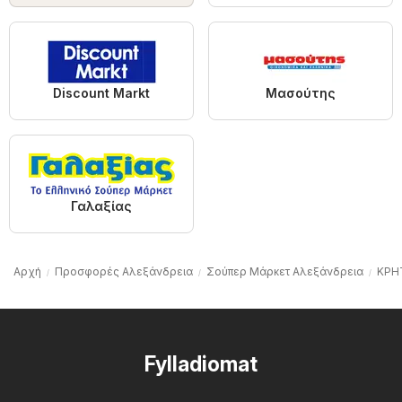
Discount Markt
Μασούτης
Γαλαξίας
Αρχή
Προσφορές Αλεξάνδρεια
Σούπερ Μάρκετ Αλεξάνδρεια
ΚΡΗ
Fylladiomat