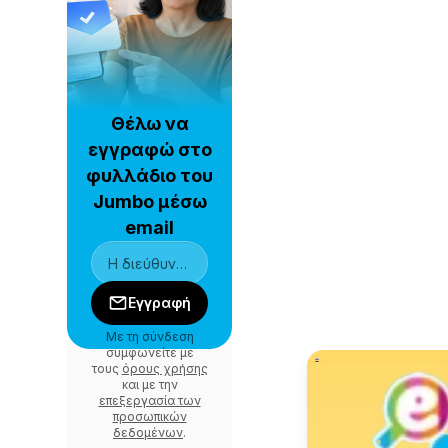
Θέλω να
εγγραφώ στο
φυλλάδιο του
Jumbo μέσω
email
Εγγραφή
Με τη σύνδεση
συμφωνείτε με
τους
όρους χρήσης
και με την
επεξεργασία των
προσωπικών
δεδομένων
.