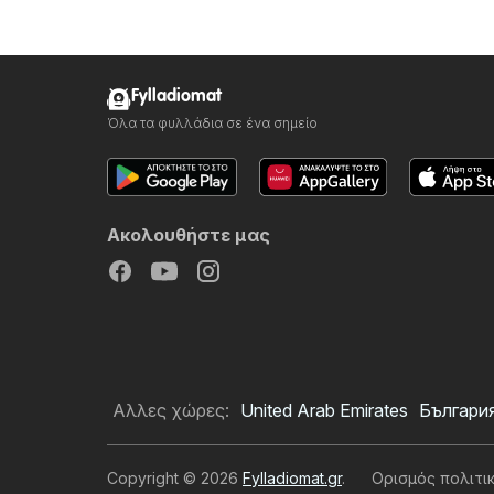
Fylladiomat
Όλα τα φυλλάδια σε ένα σημείο
Ακολουθήστε μας
Αλλες χώρες:
United Arab Emirates
Българи
Copyright © 2026
Fylladiomat.gr
.
Ορισμός πολιτι