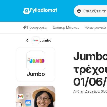
Fylladiomat
Προσφορές
Σούπερ Μάρκετ
Hλεκτρονικά
Jumbo
Jumbo
τρέχο
Jumbo
01/06
Από τη Δευτέρα 01/