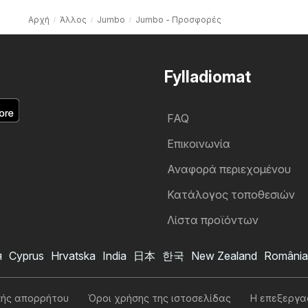
Αρχή
Άλλος
Jumbo
Jumbo - Προσφορές
Fylladiomat
FAQ
Επικοινωνία
Αναφορά περιεχομένου
Κατάλογος τοποθεσιών
Λίστα προϊόντων
я
Cyprus
Hrvatska
India
日本
한국
New Zealand
România
Jumbo φυλλάδιο
Θέλω να εγγραφώ στο φυλλάδιο
κής απορρήτου
Όροι χρήσης της ιστοσελίδας
Η επεξεργα