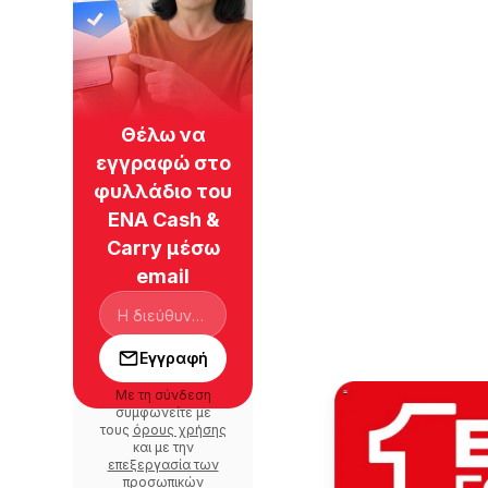
Θέλω να
εγγραφώ στο
φυλλάδιο του
ENA Cash &
Carry μέσω
email
Εγγραφή
Με τη σύνδεση
συμφωνείτε με
τους
όρους χρήσης
και με την
επεξεργασία των
προσωπικών