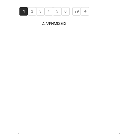
...
1
2
3
4
5
6
29
ΔΙΑΦΗΜΙΣΕΙΣ