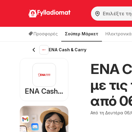
Fylladiomat
Προσφορές
Σούπερ Μάρκετ
Hλεκτρονικά
ENA Cash & Carry
ENA C
με τι
ENA Cash & Carry
από 0
Από τη Δευτέρα 06/