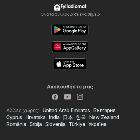
Fylladiomat
Όλα τα φυλλάδια σε ένα σημείο
Ακολουθήστε μας
Αλλες χώρες:
United Arab Emirates
България
Cyprus
Hrvatska
India
日本
한국
New Zealand
România
Srbija
Slovenija
Türkiye
Україна