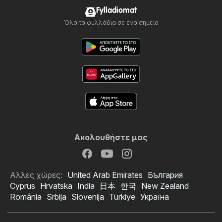
Fylladiomat
Όλα τα φυλλάδια σε ένα σημείο
Ακολουθήστε μας
Αλλες χώρες:
United Arab Emirates
България
Cyprus
Hrvatska
India
日本
한국
New Zealand
România
Srbija
Slovenija
Türkiye
Україна