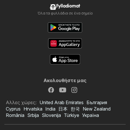
Fylladiomat
Όλα τα φυλλάδια σε ένα σημείο
Ακολουθήστε μας
Αλλες χώρες:
United Arab Emirates
България
Cyprus
Hrvatska
India
日本
한국
New Zealand
România
Srbija
Slovenija
Türkiye
Україна