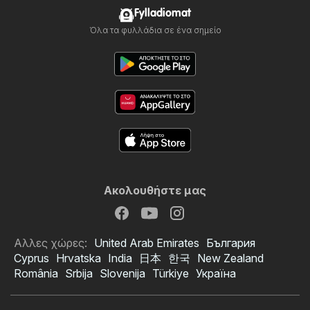
Fylladiomat
Όλα τα φυλλάδια σε ένα σημείο
Ακολουθήστε μας
Αλλες χώρες:
United Arab Emirates
България
Cyprus
Hrvatska
India
日本
한국
New Zealand
România
Srbija
Slovenija
Türkiye
Україна