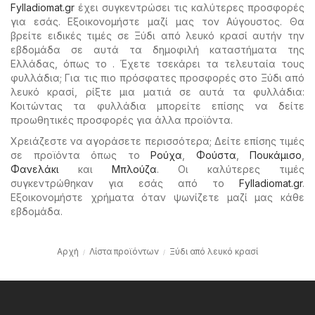
Fylladiomat.gr
έχει συγκεντρώσει τις καλύτερες προσφορές
για εσάς. Εξοικονομήστε μαζί μας τον Αύγουστος. Θα
βρείτε ειδικές τιμές σε Ξύδι από λευκό κρασί αυτήν την
εβδομάδα σε αυτά τα δημοφιλή καταστήματα της
Ελλάδας, όπως το . Έχετε τσεκάρει τα τελευταία τους
φυλλάδια; Για τις πιο πρόσφατες προσφορές στο Ξύδι από
λευκό κρασί, ρίξτε μια ματιά σε αυτά τα φυλλάδια:
Κοιτώντας τα φυλλάδια μπορείτε επίσης να δείτε
προωθητικές προσφορές για άλλα προϊόντα.
Χρειάζεστε να αγοράσετε περισσότερα; Δείτε επίσης τιμές
σε προϊόντα όπως το
Ρούχα
,
Φούστα
,
Πουκάμισο
,
Φανελάκι
και
Μπλούζα
. Οι καλύτερες τιμές
συγκεντρώθηκαν για εσάς από το
Fylladiomat.gr
.
Εξοικονομήστε χρήματα όταν ψωνίζετε μαζί μας κάθε
εβδομάδα.
Αρχή
Λίστα προϊόντων
Ξύδι από λευκό κρασί