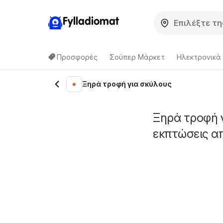
Fylladiomat
Προσφορές
Σούπερ Μάρκετ
Hλεκτρονικά
Ξηρά τροφή για σκύλους
Ξηρά τροφή 
εκπτώσεις α