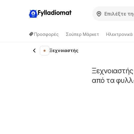
Fylladiomat
Προσφορές
Σούπερ Μάρκετ
Hλεκτρονικά
Ξεχνοιαστής
Ξεχνοιαστής
από τα φυλλ