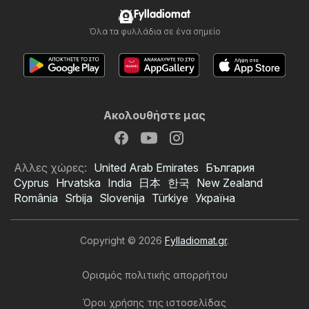
Fylladiomat
Όλα τα φυλλάδια σε ένα σημείο
Ακολουθήστε μας
Αλλες χώρες:
United Arab Emirates
България
Cyprus
Hrvatska
India
日本
한국
New Zealand
România
Srbija
Slovenija
Türkiye
Україна
Copyright © 2026
Fylladiomat.gr
.
Ορισμός πολιτικής απορρήτου
Όροι χρήσης της ιστοσελίδας