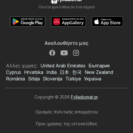
Όλα τα φυλλάδια σε ένα σημείο
Ακολουθήστε μας
Αλλες χώρες:
United Arab Emirates
България
Cyprus
Hrvatska
India
日本
한국
New Zealand
România
Srbija
Slovenija
Türkiye
Україна
Copyright © 2026
Fylladiomat.gr
.
Ορισμός πολιτικής απορρήτου
Όροι χρήσης της ιστοσελίδας