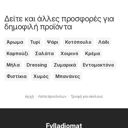
Δείτε και άλλες προσφορές για
δημοφιλή προϊόντα
Άρωμα
Τυρί
Ψάρι
Κοτόπουλο
Λάδι
Καρπούζι
Σαλάτα
Χοιρινό
Κρέμα
Μήλα
Dressing
Ζυμαρικά
Εντομοκτόνο
Φιστίκια
Χυμός
Μπανάνες
Αρχή
Λίστα προϊόντων
Τροφή για σκύλους
Fylladiomat