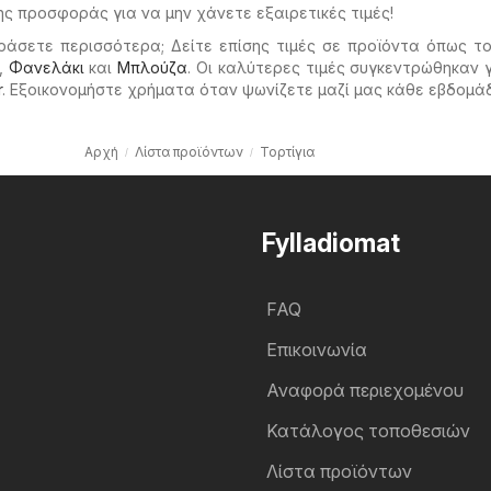
ης προσφοράς για να μην χάνετε εξαιρετικές τιμές!
ράσετε περισσότερα; Δείτε επίσης τιμές σε προϊόντα όπως τ
,
Φανελάκι
και
Μπλούζα
. Οι καλύτερες τιμές συγκεντρώθηκαν 
r
. Εξοικονομήστε χρήματα όταν ψωνίζετε μαζί μας κάθε εβδομά
Αρχή
Λίστα προϊόντων
Τορτίγια
Fylladiomat
FAQ
Επικοινωνία
Αναφορά περιεχομένου
Κατάλογος τοποθεσιών
Λίστα προϊόντων