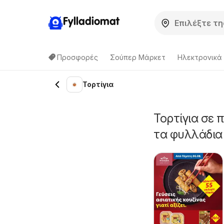
Fylladiomat
Προσφορές
Σούπερ Μάρκετ
Hλεκτρονικά
Τορτίγια
Τορτίγια σε 
τα φυλλάδια