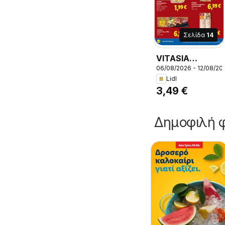
Σελίδα
14
VITASIA
06/08/2026 - 12/08/20
Τορτίγια
Lidl
κοτόπουλο -
3,49 €
κάρυ, 250 g
Δημοφιλή φ