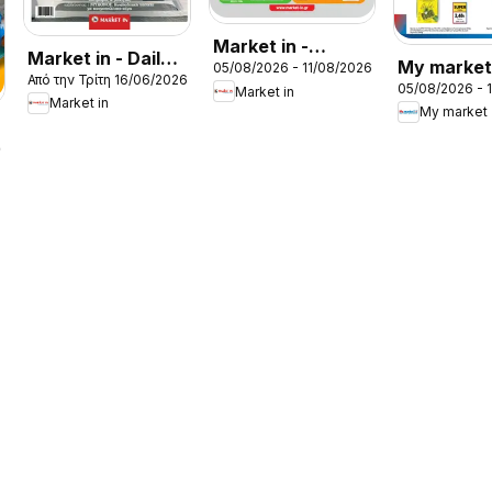
Market in -
Market in - Daily
My market
05/08/2026 - 11/08/2026
Προσφορές
Από την Τρίτη 16/06/2026
Life
05/08/2026 - 
Προσφορέ
Market in
Market in
My market
26