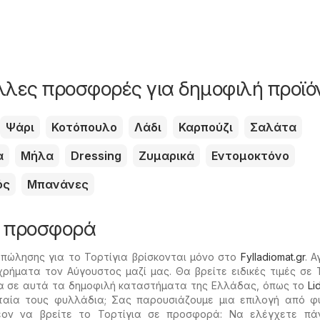
άλλες προσφορές για δημοφιλή προϊό
Ψάρι
Κοτόπουλο
Λάδι
Καρπούζι
Σαλάτα
α
Μήλα
Dressing
Ζυμαρικά
Εντομοκτόνο
ός
Μπανάνες
ε προσφορά
 πώλησης για το Τορτίγια βρίσκονται μόνο στο
Fylladiomat.gr
. 
χρήματα τον Αύγουστος μαζί μας. Θα βρείτε ειδικές τιμές σε 
α σε αυτά τα δημοφιλή καταστήματα της Ελλάδας, όπως το
Lid
ταία τους φυλλάδια; Σας παρουσιάζουμε μια επιλογή από φ
έον να βρείτε το Τορτίγια σε προσφορά: Να ελέγχετε πά