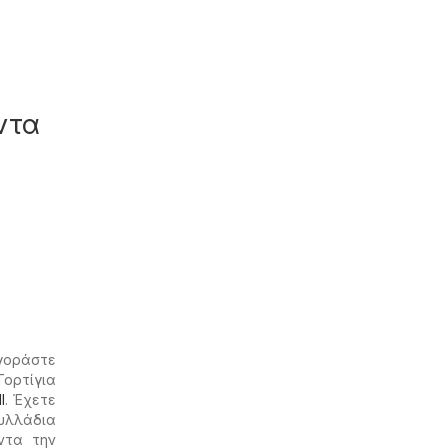
ντα
Αγοράστε
Τορτίγια
l
. Έχετε
υλλάδια
ντα την