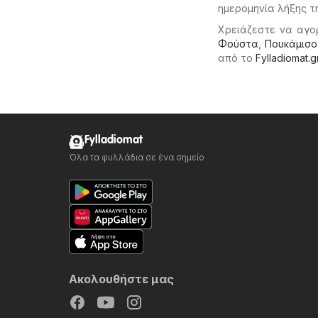
ημερομηνία λήξης τ
Χρειάζεστε να αγο
Φούστα
,
Πουκάμισο
από το
Fylladiomat.g
Fylladiomat
Όλα τα φυλλάδια σε ένα σημείο
Ακολουθήστε μας