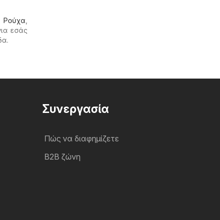
ο
Ρούχα
,
για εσάς
δα.
Συνεργασία
Πώς να διαφημίζετε
B2B ζώνη