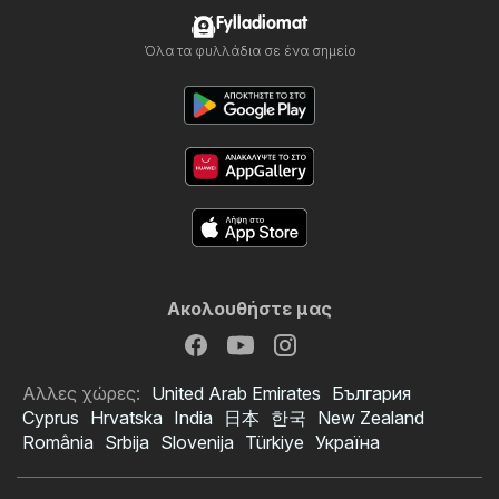
Fylladiomat
Όλα τα φυλλάδια σε ένα σημείο
Ακολουθήστε μας
Αλλες χώρες:
United Arab Emirates
България
Cyprus
Hrvatska
India
日本
한국
New Zealand
România
Srbija
Slovenija
Türkiye
Україна