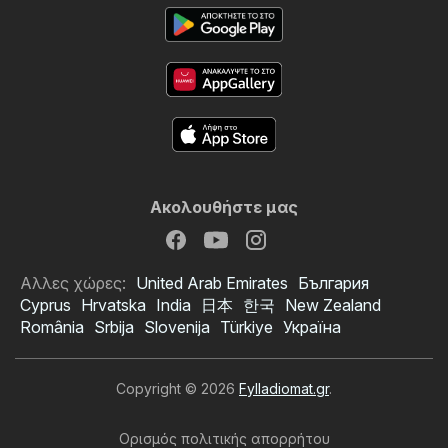
Ακολουθήστε μας
Αλλες χώρες:
United Arab Emirates
България
Cyprus
Hrvatska
India
日本
한국
New Zealand
România
Srbija
Slovenija
Türkiye
Україна
Copyright © 2026
Fylladiomat.gr
.
Ορισμός πολιτικής απορρήτου