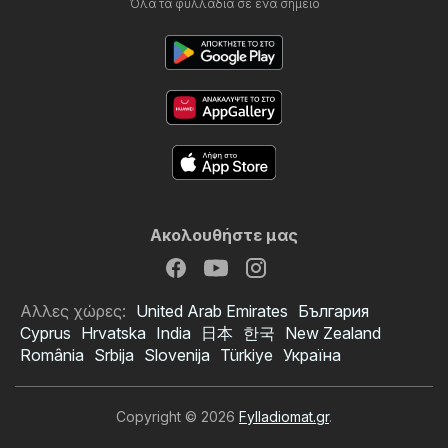
Όλα τα φυλλάδια σε ένα σημείο
Ακολουθήστε μας
Αλλες χώρες:
United Arab Emirates
България
Cyprus
Hrvatska
India
日本
한국
New Zealand
România
Srbija
Slovenija
Türkiye
Україна
Copyright © 2026
Fylladiomat.gr
.