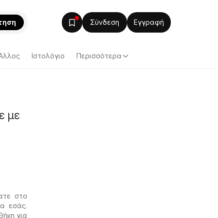
τηση
Σύνδεση
Εγγραφή
Άλλος
Ιστολόγιο
Περισσότερα
ε με
ατε στο
α εσάς.
Θήκη για