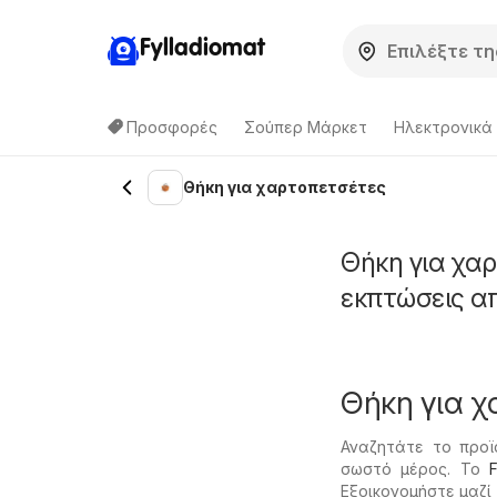
Fylladiomat
Προσφορές
Σούπερ Μάρκετ
Hλεκτρονικά
Θήκη για χαρτοπετσέτες
Θήκη για χα
εκπτώσεις α
Θήκη για 
Αναζητάτε το προϊ
σωστό μέρος. Το
F
Εξοικονομήστε μαζί