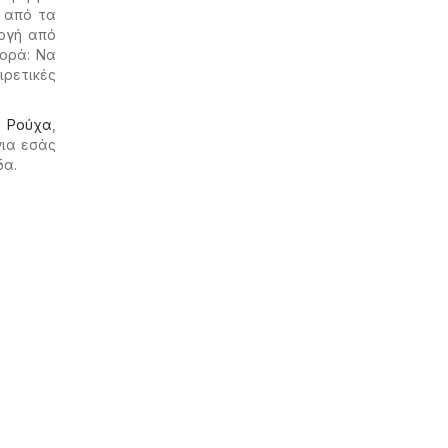
α από τα
ογή από
ορά: Να
ρετικές
ο
Ρούχα
,
για εσάς
δα.