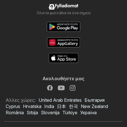
Fylladiomat
Όλα τα φυλλάδια σε ένα σημείο
Ακολουθήστε μας
Αλλες χώρες:
United Arab Emirates
България
Cyprus
Hrvatska
India
日本
한국
New Zealand
România
Srbija
Slovenija
Türkiye
Україна