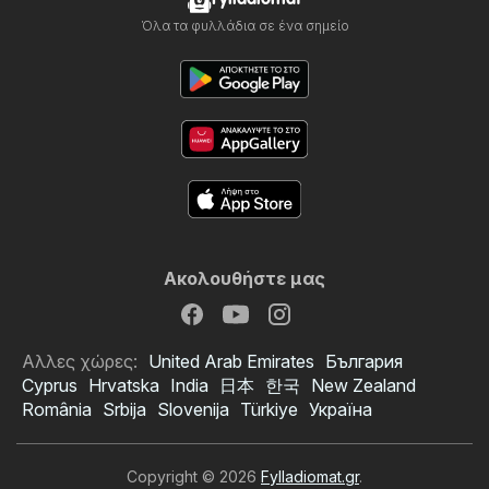
Όλα τα φυλλάδια σε ένα σημείο
Ακολουθήστε μας
Αλλες χώρες:
United Arab Emirates
България
Cyprus
Hrvatska
India
日本
한국
New Zealand
România
Srbija
Slovenija
Türkiye
Україна
Copyright © 2026
Fylladiomat.gr
.