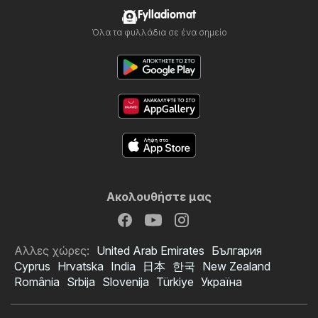
Fylladiomat
Όλα τα φυλλάδια σε ένα σημείο
Ακολουθήστε μας
Αλλες χώρες:
United Arab Emirates
България
Cyprus
Hrvatska
India
日本
한국
New Zealand
România
Srbija
Slovenija
Türkiye
Україна