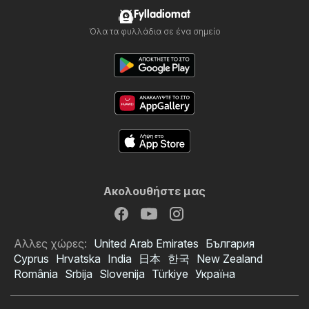
Fylladiomat
Όλα τα φυλλάδια σε ένα σημείο
Ακολουθήστε μας
Αλλες χώρες:
United Arab Emirates
България
Cyprus
Hrvatska
India
日本
한국
New Zealand
România
Srbija
Slovenija
Türkiye
Україна