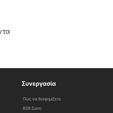
ντα
Συνεργασία
Πώς να διαφημίζετε
B2B ζώνη