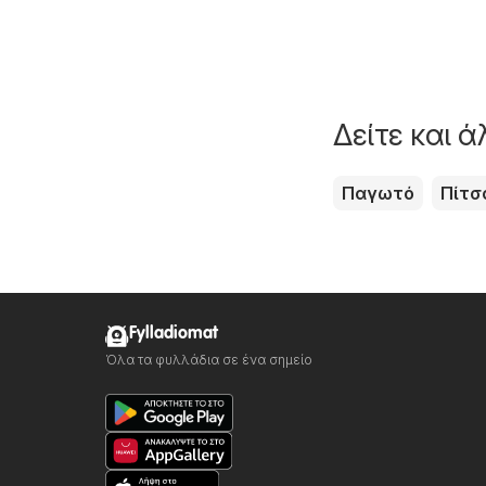
Δείτε και 
Παγωτό
Πίτσ
Fylladiomat
Όλα τα φυλλάδια σε ένα σημείο