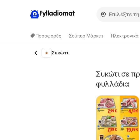
Fylladiomat
Προσφορές
Σούπερ Μάρκετ
Hλεκτρονικά
Συκώτι
Συκώτι σε π
φυλλάδια