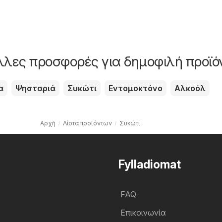
άλλες προσφορές για δημοφιλή προϊό
α
Ψησταριά
Συκώτι
Εντομοκτόνο
Αλκοόλ
Αρχή
Λίστα προϊόντων
Συκώτι
Fylladiomat
FAQ
Επικοινωνία