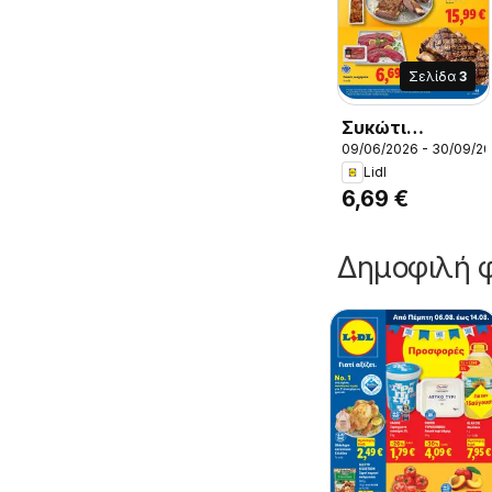
Σελίδα
3
Συκώτι
09/06/2026 - 30/09/2
μοσχαρίσιο,
Lidl
Συκώτι
6,69 €
μοσχαρίσιο
Δημοφιλή φ