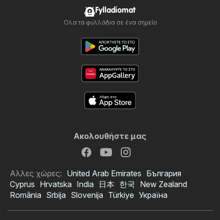
Fylladiomat
Όλα τα φυλλάδια σε ένα σημείο
Ακολουθήστε μας
Αλλες χώρες:
United Arab Emirates
България
Cyprus
Hrvatska
India
日本
한국
New Zealand
România
Srbija
Slovenija
Türkiye
Україна