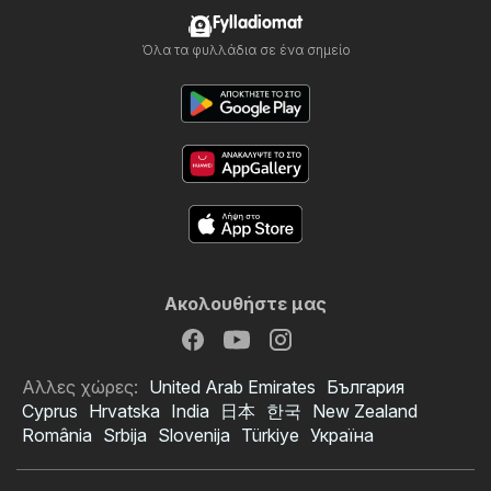
Fylladiomat
Όλα τα φυλλάδια σε ένα σημείο
Ακολουθήστε μας
Αλλες χώρες:
United Arab Emirates
България
Cyprus
Hrvatska
India
日本
한국
New Zealand
România
Srbija
Slovenija
Türkiye
Україна