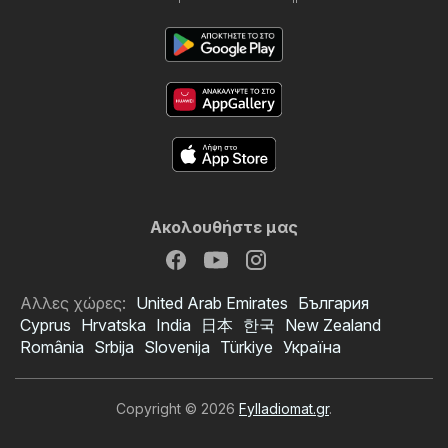
Ακολουθήστε μας
Αλλες χώρες:
United Arab Emirates
България
Cyprus
Hrvatska
India
日本
한국
New Zealand
România
Srbija
Slovenija
Türkiye
Україна
Copyright © 2026
Fylladiomat.gr
.