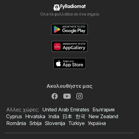
Fylladiomat
Όλα τα φυλλάδια σε ένα σημείο
Ακολουθήστε μας
Αλλες χώρες:
United Arab Emirates
България
Cyprus
Hrvatska
India
日本
한국
New Zealand
România
Srbija
Slovenija
Türkiye
Україна