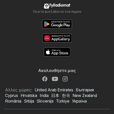
Fylladiomat
Όλα τα φυλλάδια σε ένα σημείο
Ακολουθήστε μας
Αλλες χώρες:
United Arab Emirates
България
Cyprus
Hrvatska
India
日本
한국
New Zealand
România
Srbija
Slovenija
Türkiye
Україна