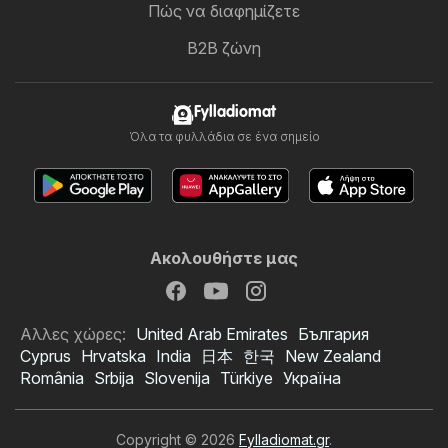
Πώς να διαφημίζετε
B2B ζώνη
Fylladiomat
Όλα τα φυλλάδια σε ένα σημείο
Ακολουθήστε μας
Αλλες χώρες:
United Arab Emirates
България
Cyprus
Hrvatska
India
日本
한국
New Zealand
România
Srbija
Slovenija
Türkiye
Україна
Copyright © 2026
Fylladiomat.gr
.