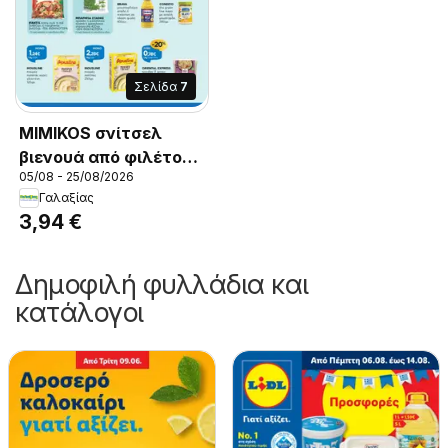
Σελίδα
7
MIMIKOS σνίτσελ
βιενουά από φιλέτο
05/08 - 25/08/2026
στήθος κοτόπουλου,
Γαλαξίας
MIMIKOS schnitzel
3,94 €
viennoise from chicken
breast fillet
Δημοφιλή φυλλάδια και
κατάλογοι