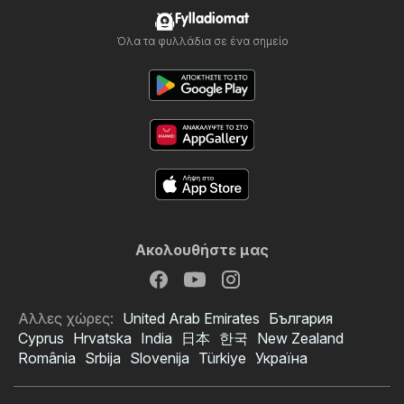
Fylladiomat
Όλα τα φυλλάδια σε ένα σημείο
Ακολουθήστε μας
Αλλες χώρες:
United Arab Emirates
България
Cyprus
Hrvatska
India
日本
한국
New Zealand
România
Srbija
Slovenija
Türkiye
Україна