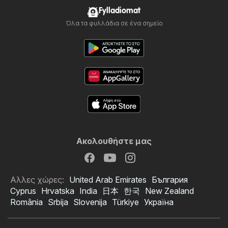
Fylladiomat
Όλα τα φυλλάδια σε ένα σημείο
Ακολουθήστε μας
Αλλες χώρες:
United Arab Emirates
България
Cyprus
Hrvatska
India
日本
한국
New Zealand
România
Srbija
Slovenija
Türkiye
Україна