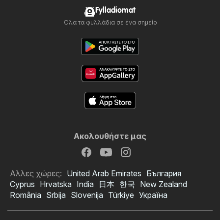
Fylladiomat
Όλα τα φυλλάδια σε ένα σημείο
Ακολουθήστε μας
Αλλες χώρες:
United Arab Emirates
България
Cyprus
Hrvatska
India
日本
한국
New Zealand
România
Srbija
Slovenija
Türkiye
Україна