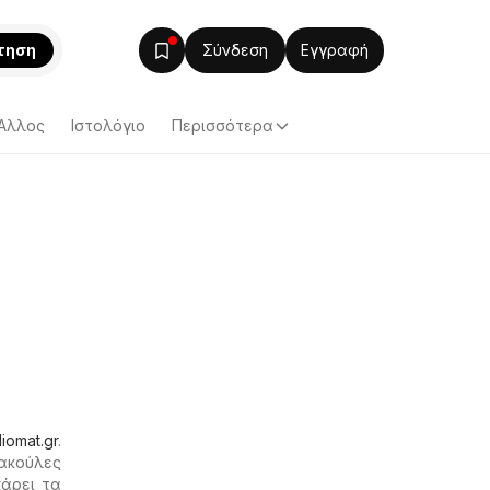
τηση
Σύνδεση
Εγγραφή
Άλλος
Ιστολόγιο
Περισσότερα
diomat.gr
.
Σακούλες
άρει τα