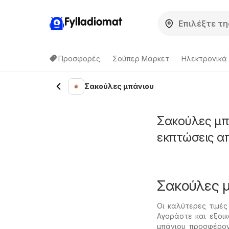
Fylladiomat
Προσφορές
Σούπερ Μάρκετ
Hλεκτρονικά
Σακούλες μπάνιου
Σακούλες μπ
εκπτώσεις α
Σακούλες 
Οι καλύτερες τιμέ
Αγοράστε και εξοι
μπάνιου προσφέρον