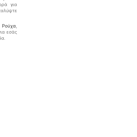
ορά για
ακαλύψτε
ο
Ρούχα
,
για εσάς
δα.