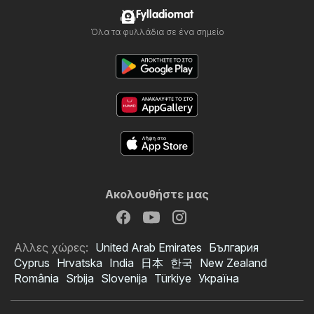
Fylladiomat
Όλα τα φυλλάδια σε ένα σημείο
Ακολουθήστε μας
Αλλες χώρες:
United Arab Emirates
България
Cyprus
Hrvatska
India
日本
한국
New Zealand
România
Srbija
Slovenija
Türkiye
Україна