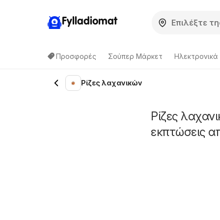
Fylladiomat
Προσφορές
Σούπερ Μάρκετ
Hλεκτρονικά
Ρίζες λαχανικών
Ρίζες λαχανι
εκπτώσεις α