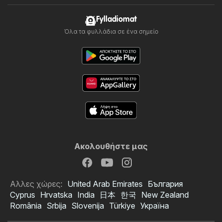
Fylladiomat
Όλα τα φυλλάδια σε ένα σημείο
Ακολουθήστε μας
Αλλες χώρες:
United Arab Emirates
България
Cyprus
Hrvatska
India
日本
한국
New Zealand
România
Srbija
Slovenija
Türkiye
Україна