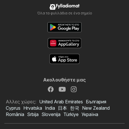
Fylladiomat
Όλα τα φυλλάδια σε ένα σημείο
Ακολουθήστε μας
Αλλες χώρες:
United Arab Emirates
България
Cyprus
Hrvatska
India
日本
한국
New Zealand
România
Srbija
Slovenija
Türkiye
Україна