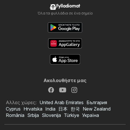
Fylladiomat
Όλα τα φυλλάδια σε ένα σημείο
Ακολουθήστε μας
Αλλες χώρες:
United Arab Emirates
България
Cyprus
Hrvatska
India
日本
한국
New Zealand
România
Srbija
Slovenija
Türkiye
Україна