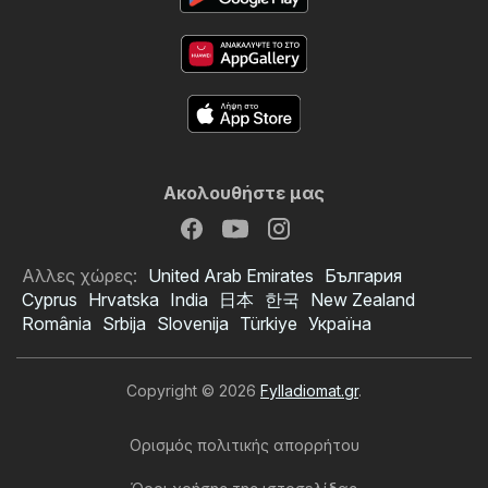
Ακολουθήστε μας
Αλλες χώρες:
United Arab Emirates
България
Cyprus
Hrvatska
India
日本
한국
New Zealand
România
Srbija
Slovenija
Türkiye
Україна
Copyright © 2026
Fylladiomat.gr
.
Ορισμός πολιτικής απορρήτου