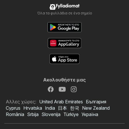
Fylladiomat
Όλα τα φυλλάδια σε ένα σημείο
Ακολουθήστε μας
Αλλες χώρες:
United Arab Emirates
България
Cyprus
Hrvatska
India
日本
한국
New Zealand
România
Srbija
Slovenija
Türkiye
Україна