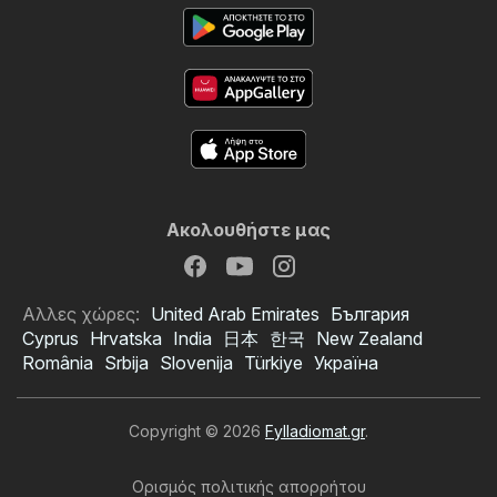
Ακολουθήστε μας
Αλλες χώρες:
United Arab Emirates
България
Cyprus
Hrvatska
India
日本
한국
New Zealand
România
Srbija
Slovenija
Türkiye
Україна
Copyright © 2026
Fylladiomat.gr
.
Ορισμός πολιτικής απορρήτου