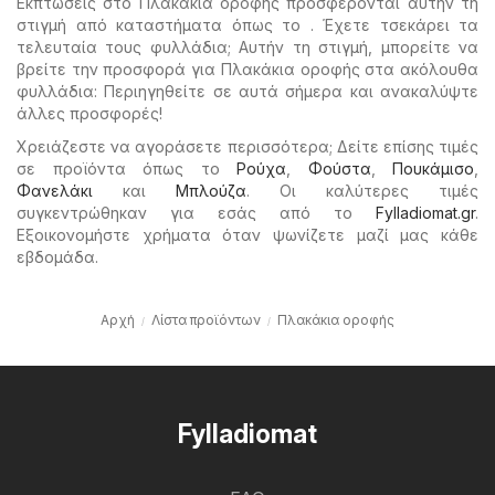
Εκπτώσεις στο Πλακάκια οροφής προσφέρονται αυτήν τη
στιγμή από καταστήματα όπως το . Έχετε τσεκάρει τα
τελευταία τους φυλλάδια; Αυτήν τη στιγμή, μπορείτε να
βρείτε την προσφορά για Πλακάκια οροφής στα ακόλουθα
φυλλάδια: Περιηγηθείτε σε αυτά σήμερα και ανακαλύψτε
άλλες προσφορές!
Χρειάζεστε να αγοράσετε περισσότερα; Δείτε επίσης τιμές
σε προϊόντα όπως το
Ρούχα
,
Φούστα
,
Πουκάμισο
,
Φανελάκι
και
Μπλούζα
. Οι καλύτερες τιμές
συγκεντρώθηκαν για εσάς από το
Fylladiomat.gr
.
Εξοικονομήστε χρήματα όταν ψωνίζετε μαζί μας κάθε
εβδομάδα.
Αρχή
Λίστα προϊόντων
Πλακάκια οροφής
Fylladiomat