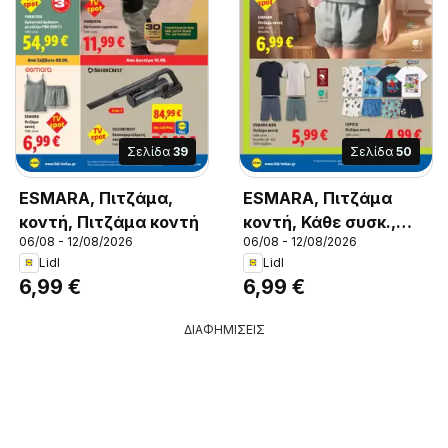
Σελίδα
39
Σελίδα
50
ESMARA, Πιτζάμα,
ESMARA, Πιτζάμα
κοντή, Πιτζάμα κοντή
κοντή, Κάθε συσκ.,
06/08 - 12/08/2026
06/08 - 12/08/2026
Mέγεθος: S - L,
Lidl
Lidl
ESMARA Women's
6,99 €
6,99 €
short pajama set.
Available in sizes S-L.
ΔΙΑΦΗΜΙΣΕΙΣ