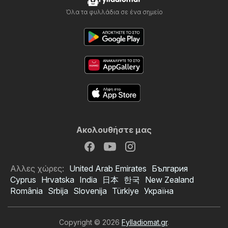
Όλα τα φυλλάδια σε ένα σημείο
Ακολουθήστε μας
Αλλες χώρες:
United Arab Emirates
България
Cyprus
Hrvatska
India
日本
한국
New Zealand
România
Srbija
Slovenija
Türkiye
Україна
Copyright © 2026
Fylladiomat.gr
.