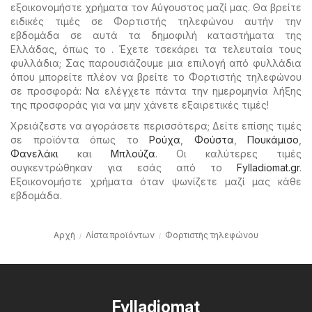
εξοικονομήστε χρήματα τον Αύγουστος μαζί μας. Θα βρείτε
ειδικές τιμές σε Φορτιστής τηλεφώνου αυτήν την
εβδομάδα σε αυτά τα δημοφιλή καταστήματα της
Ελλάδας, όπως το . Έχετε τσεκάρει τα τελευταία τους
φυλλάδια; Σας παρουσιάζουμε μια επιλογή από φυλλάδια
όπου μπορείτε πλέον να βρείτε το Φορτιστής τηλεφώνου
σε προσφορά: Να ελέγχετε πάντα την ημερομηνία λήξης
της προσφοράς για να μην χάνετε εξαιρετικές τιμές!
Χρειάζεστε να αγοράσετε περισσότερα; Δείτε επίσης τιμές
σε προϊόντα όπως το
Ρούχα
,
Φούστα
,
Πουκάμισο
,
Φανελάκι
και
Μπλούζα
. Οι καλύτερες τιμές
συγκεντρώθηκαν για εσάς από το
Fylladiomat.gr
.
Εξοικονομήστε χρήματα όταν ψωνίζετε μαζί μας κάθε
εβδομάδα.
Αρχή
Λίστα προϊόντων
Φορτιστής τηλεφώνου
Fylladiomat