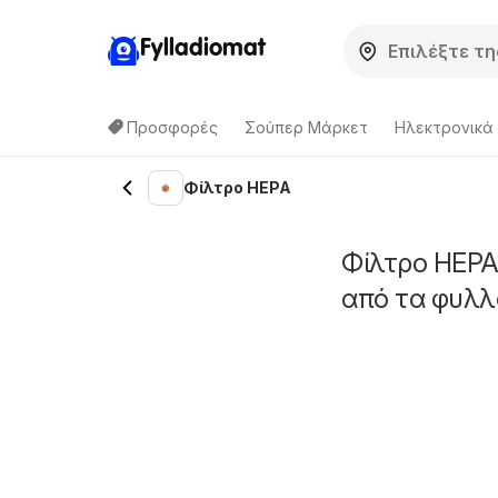
Fylladiomat
Προσφορές
Σούπερ Μάρκετ
Hλεκτρονικά
Φίλτρο HEPA
Φίλτρο HEPA
από τα φυλλ