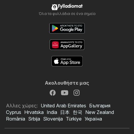
Fylladiomat
Όλα τα φυλλάδια σε ένα σημείο
Ακολουθήστε μας
Αλλες χώρες:
United Arab Emirates
България
Cyprus
Hrvatska
India
日本
한국
New Zealand
România
Srbija
Slovenija
Türkiye
Україна