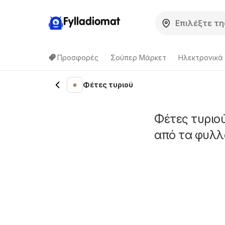
Fylladiomat
Προσφορές
Σούπερ Μάρκετ
Hλεκτρονικά
Φέτες τυριού
Φέτες τυριο
από τα φυλλ